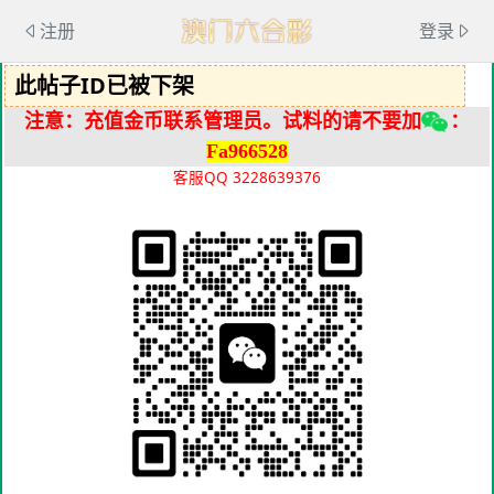
注册
登录
此帖子ID已被下架
注意：充值金币联系管理员。试料的请不要加
：
Fa966528
客服QQ 3228639376