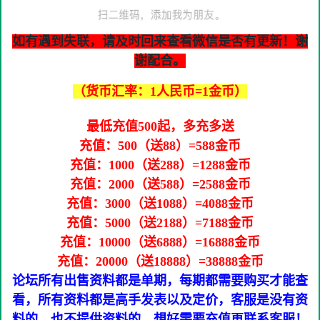
如有遇到失联，请及时回来查看微信是否有更新！谢
谢配合。
（货币汇率：1人民币=1金币）
最低充值500起，多充多送
充值：500（送88）=588金币
充值：1000（送288）=1288金币
充值：2000（送588）=2588金币
充值：3000（送1088）=4088金币
充值：5000（送2188）=7188金币
充值：10000（送6888）=16888金币
充值：20000（送18888）=38888金币
论坛所有出售资料都是单期，每期都需要购买才能查
看，所有资料都是高手发表以及定价，客服是没有资
料的，也不提供资料的，想好需要充值再联系客服！