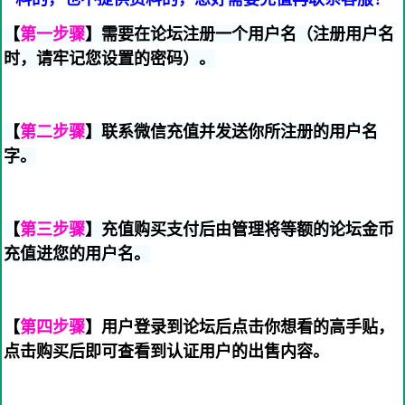
【
第一步骤
】需要在论坛注册一个用户名（注册用户名
时，请牢记您设置的密码）。
【
第二步骤
】联系微信充值并发送你所注册的用户名
字。
【
第三步骤
】充值购买支付后由管理将等额的论坛金币
充值进您的用户名。
【
第四步骤
】用户登录到论坛后点击你想看的高手贴，
点击购买后即可查看到认证用户的出售内容。