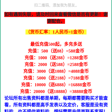
如有遇到失联，请及时回来查看微信是否有更新！谢
谢配合。
（货币汇率：1人民币=1金币）
最低充值500起，多充多送
充值：500（送88）=588金币
充值：1000（送288）=1288金币
充值：2000（送588）=2588金币
充值：3000（送1088）=4088金币
充值：5000（送2188）=7188金币
充值：10000（送6888）=16888金币
充值：20000（送18888）=38888金币
论坛所有出售资料都是单期，每期都需要购买才能查
看，所有资料都是高手发表以及定价，客服是没有资
料的，也不提供资料的，想好需要充值再联系客服！