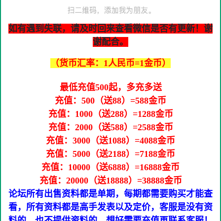
如有遇到失联，请及时回来查看微信是否有更新！谢
谢配合。
（货币汇率：1人民币=1金币）
最低充值500起，多充多送
充值：500（送88）=588金币
充值：1000（送288）=1288金币
充值：2000（送588）=2588金币
充值：3000（送1088）=4088金币
充值：5000（送2188）=7188金币
充值：10000（送6888）=16888金币
充值：20000（送18888）=38888金币
论坛所有出售资料都是单期，每期都需要购买才能查
看，所有资料都是高手发表以及定价，客服是没有资
料的，也不提供资料的，想好需要充值再联系客服！