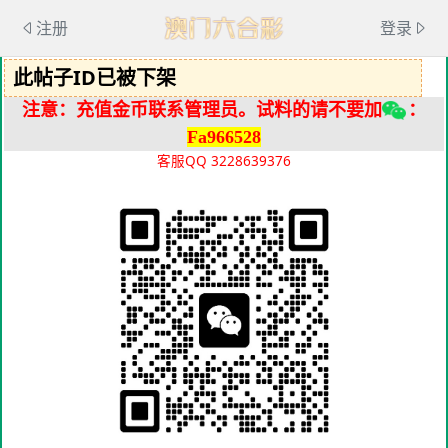
注册
登录
此帖子ID已被下架
注意：充值金币联系管理员。试料的请不要加
：
Fa966528
客服QQ 3228639376