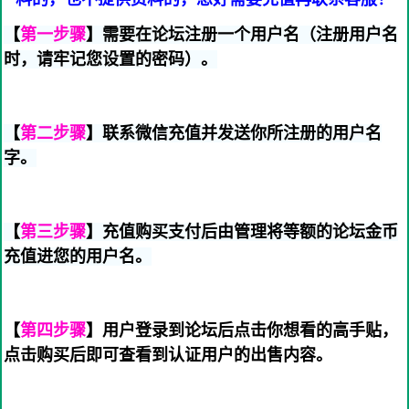
【
第一步骤
】需要在论坛注册一个用户名（注册用户名
时，请牢记您设置的密码）。
【
第二步骤
】联系微信充值并发送你所注册的用户名
字。
【
第三步骤
】充值购买支付后由管理将等额的论坛金币
充值进您的用户名。
【
第四步骤
】用户登录到论坛后点击你想看的高手贴，
点击购买后即可查看到认证用户的出售内容。