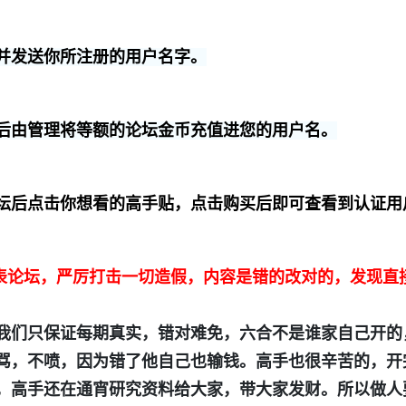
并发送你所注册的用户名字。
后由管理将等额的论坛金币充值进您的用户名。
坛后点击你想看的高手贴，点击购买后即可查看到认证用
表论坛，严厉打击一切造假，内容是错的改对的，发现直
我们只保证每期真实，错对难免，六合不是谁家自己开的
骂，不喷，因为错了他自己也输钱。高手也很辛苦的，开
，高手还在通宵研究资料给大家，带大家发财。所以做人