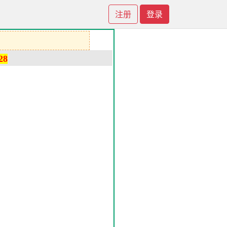
注册
登录
28