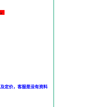
合。
以及定价，客服是没有资料