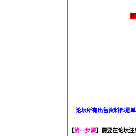
如
论坛所有出售资料都是单
【
第一步骤
】需要在论坛注