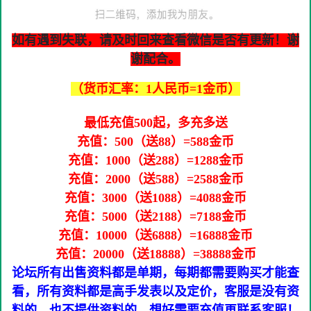
如有遇到失联，请及时回来查看微信是否有更新！谢
谢配合。
（货币汇率：1人民币=1金币）
最低充值500起，多充多送
充值：500（送88）=588金币
充值：1000（送288）=1288金币
充值：2000（送588）=2588金币
充值：3000（送1088）=4088金币
充值：5000（送2188）=7188金币
充值：10000（送6888）=16888金币
充值：20000（送18888）=38888金币
论坛所有出售资料都是单期，每期都需要购买才能查
看，所有资料都是高手发表以及定价，客服是没有资
料的，也不提供资料的，想好需要充值再联系客服！