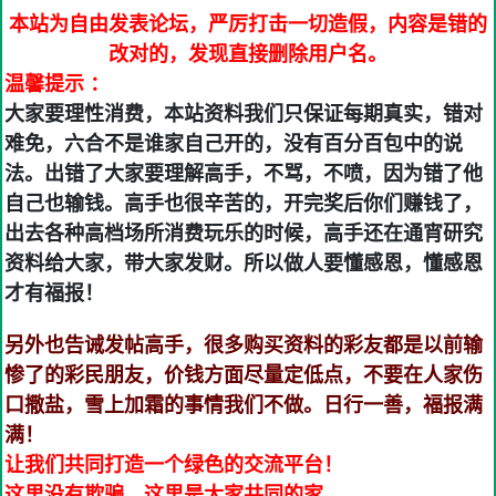
本站为自由发表论坛，严厉打击一切造假，内容是错的
改对的，发现直接删除用户名。
温馨提示 ：
大家要理性消费，本站资料我们只保证每期真实，错对
难免，六合不是谁家自己开的，没有百分百包中的说
法。出错了大家要理解高手，不骂，不喷，因为错了他
自己也输钱。高手也很辛苦的，开完奖后你们赚钱了，
出去各种高档场所消费玩乐的时候，高手还在通宵研究
资料给大家，带大家发财。所以做人要懂感恩，懂感恩
才有福报！
另外也告诫发帖高手，很多购买资料的彩友都是以前输
惨了的彩民朋友，价钱方面尽量定低点，不要在人家伤
口撒盐，雪上加霜的事情我们不做。日行一善，福报满
满！
让我们共同打造一个绿色的交流平台！
这里没有欺骗，这里是大家共同的家，