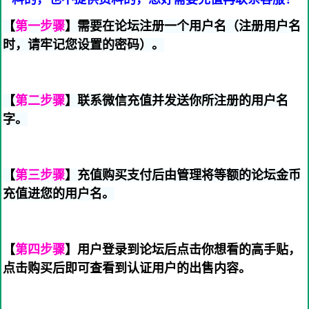
【
第一步骤
】需要在论坛注册一个用户名（注册用户名
时，请牢记您设置的密码）。
【
第二步骤
】联系微信充值并发送你所注册的用户名
字。
【
第三步骤
】充值购买支付后由管理将等额的论坛金币
充值进您的用户名。
【
第四步骤
】用户登录到论坛后点击你想看的高手贴，
点击购买后即可查看到认证用户的出售内容。