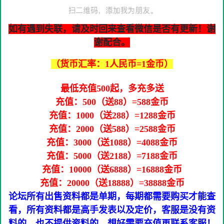
如有遇到失联，请及时回来查看微信是否有更新！谢
谢配合。
（货币汇率：1人民币=1金币）
最低充值500起，多充多送
充值：500（送88）=588金币
充值：1000（送288）=1288金币
充值：2000（送588）=2588金币
充值：3000（送1088）=4088金币
充值：5000（送2188）=7188金币
充值：10000（送6888）=16888金币
充值：20000（送18888）=38888金币
论坛所有出售资料都是单期，每期都需要购买才能查
看，所有资料都是高手发表以及定价，客服是没有资
料的，也不提供资料的，想好需要充值再联系客服！