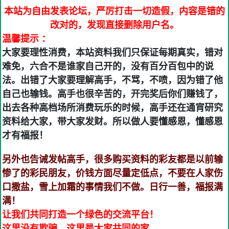
本站为自由发表论坛，严厉打击一切造假，内容是错的
改对的，发现直接删除用户名。
温馨提示 ：
大家要理性消费，本站资料我们只保证每期真实，错对
难免，六合不是谁家自己开的，没有百分百包中的说
法。出错了大家要理解高手，不骂，不喷，因为错了他
自己也输钱。高手也很辛苦的，开完奖后你们赚钱了，
出去各种高档场所消费玩乐的时候，高手还在通宵研究
资料给大家，带大家发财。所以做人要懂感恩，懂感恩
才有福报！
另外也告诫发帖高手，很多购买资料的彩友都是以前输
惨了的彩民朋友，价钱方面尽量定低点，不要在人家伤
口撒盐，雪上加霜的事情我们不做。日行一善，福报满
满！
让我们共同打造一个绿色的交流平台！
这里没有欺骗，这里是大家共同的家，