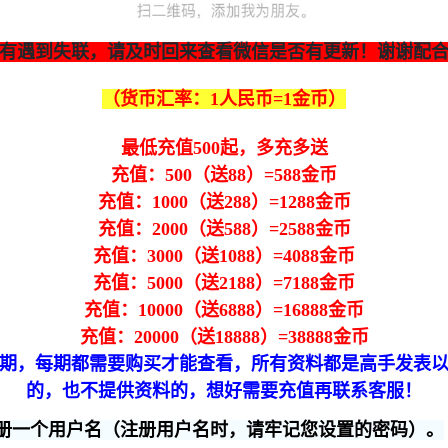
有遇到失联，请及时回来查看微信是否有更新！谢谢配
（货币汇率：1人民币=1金币）
最低充值500起，多充多送
充值：500（送88）=588金币
充值：1000（送288）=1288金币
充值：2000（送588）=2588金币
充值：3000（送1088）=4088金币
充值：5000（送2188）=7188金币
充值：10000（送6888）=16888金币
充值：20000（送18888）=38888金币
期，每期都需要购买才能查看，所有资料都是高手发表
的，也不提供资料的，想好需要充值再联系客服！
册一个用户名（注册用户名时，请牢记您设置的密码）。