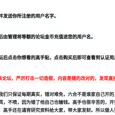
并发送你所注册的用户名字。
后由管理将等额的论坛金币充值进您的用户名。
坛后点击你想看的高手贴，点击购买后即可查看到认证用
表论坛，严厉打击一切造假，内容是错的改对的，发现直
我们只保证每期真实，错对难免，六合不是谁家自己开的
骂，不喷，因为错了他自己也输钱。高手也很辛苦的，开
，高手还在通宵研究资料给大家，带大家发财。所以做人