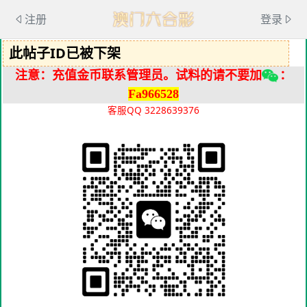
注册
登录
此帖子ID已被下架
注意：充值金币联系管理员。试料的请不要加
：
Fa966528
客服QQ 3228639376