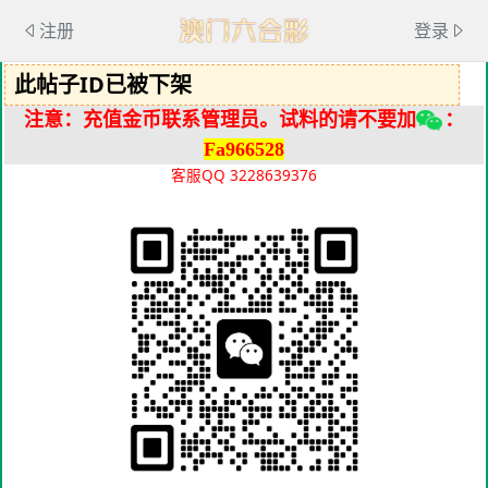
注册
登录
此帖子ID已被下架
注意：充值金币联系管理员。试料的请不要加
：
Fa966528
客服QQ 3228639376