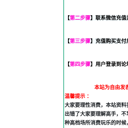
【
第二步骤
】联系微信充值
【
第三步骤
】充值购买支付
【
第四步骤
】用户登录到论
本站为自由发
温馨提示 ：
大家要理性消费，本站资料
出错了大家要理解高手，不
种高档场所消费玩乐的时候