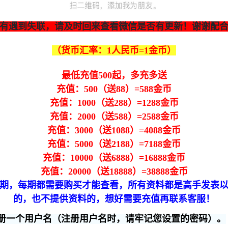
有遇到失联，请及时回来查看微信是否有更新！谢谢配
（货币汇率：1人民币=1金币）
最低充值500起，多充多送
充值：500（送88）=588金币
充值：1000（送288）=1288金币
充值：2000（送588）=2588金币
充值：3000（送1088）=4088金币
充值：5000（送2188）=7188金币
充值：10000（送6888）=16888金币
充值：20000（送18888）=38888金币
期，每期都需要购买才能查看，所有资料都是高手发表
的，也不提供资料的，想好需要充值再联系客服！
册一个用户名（注册用户名时，请牢记您设置的密码）。