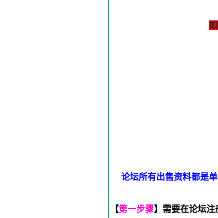
如
论坛所有出售资料都是单
【
第一步骤
】需要在论坛注