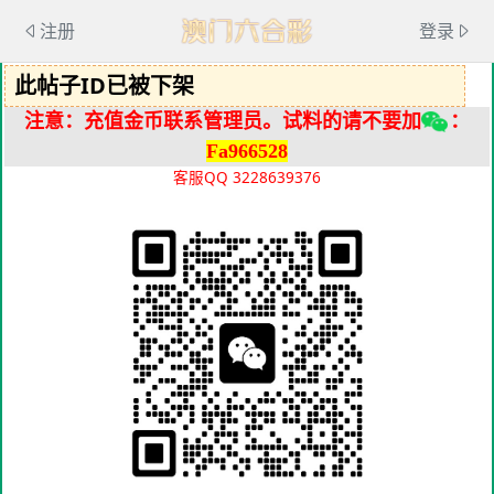
注册
登录
此帖子ID已被下架
注意：充值金币联系管理员。试料的请不要加
：
Fa966528
客服QQ 3228639376