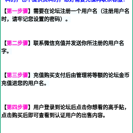
【
第一步骤
】需要在论坛注册一个用户名（注册用户名
时，请牢记您设置的密码）。
【
第二步骤
】联系微信充值并发送你所注册的用户名
字。
【
第三步骤
】充值购买支付后由管理将等额的论坛金币
充值进您的用户名。
【
第四步骤
】用户登录到论坛后点击你想看的高手贴，
点击购买后即可查看到认证用户的出售内容。