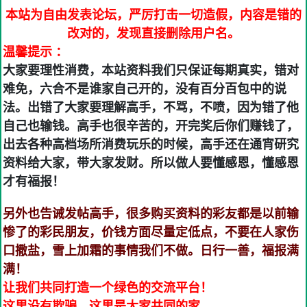
本站为自由发表论坛，严厉打击一切造假，内容是错的
改对的，发现直接删除用户名。
温馨提示 ：
大家要理性消费，本站资料我们只保证每期真实，错对
难免，六合不是谁家自己开的，没有百分百包中的说
法。出错了大家要理解高手，不骂，不喷，因为错了他
自己也输钱。高手也很辛苦的，开完奖后你们赚钱了，
出去各种高档场所消费玩乐的时候，高手还在通宵研究
资料给大家，带大家发财。所以做人要懂感恩，懂感恩
才有福报！
另外也告诫发帖高手，很多购买资料的彩友都是以前输
惨了的彩民朋友，价钱方面尽量定低点，不要在人家伤
口撒盐，雪上加霜的事情我们不做。日行一善，福报满
满！
让我们共同打造一个绿色的交流平台！
这里没有欺骗，这里是大家共同的家，