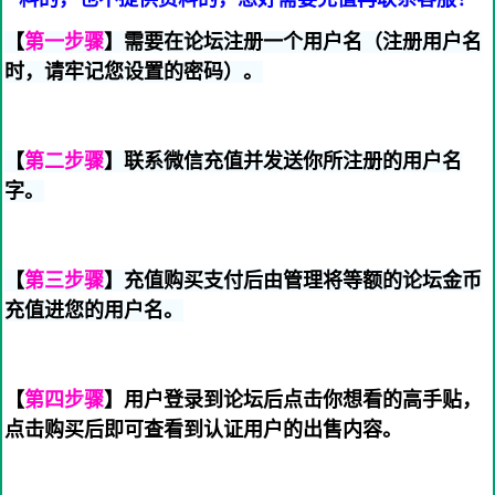
【
第一步骤
】需要在论坛注册一个用户名（注册用户名
时，请牢记您设置的密码）。
【
第二步骤
】联系微信充值并发送你所注册的用户名
字。
【
第三步骤
】充值购买支付后由管理将等额的论坛金币
充值进您的用户名。
【
第四步骤
】用户登录到论坛后点击你想看的高手贴，
点击购买后即可查看到认证用户的出售内容。