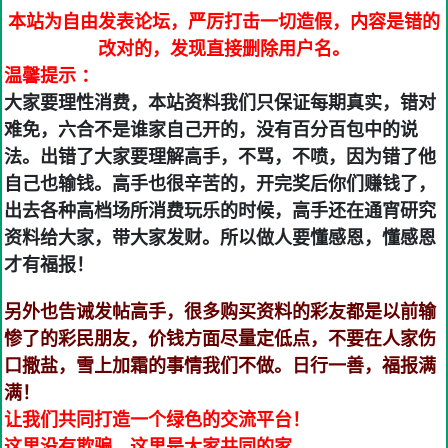
本站为自由发表论坛，严厉打击一切造假，内容是错的
改对的，发现直接删除用户名。
温馨提示 ：
大家要理性消费，本站资料我们只保证每期真实，错对
难免，六合不是谁家自己开的，没有百分百包中的说
法。出错了大家要理解高手，不骂，不喷，因为错了他
自己也输钱。高手也很辛苦的，开完奖后你们赚钱了，
出去各种高档场所消费玩乐的时候，高手还在通宵研究
资料给大家，带大家发财。所以做人要懂感恩，懂感恩
才有福报！
另外也告诫发帖高手，很多购买资料的彩友都是以前输
惨了的彩民朋友，价钱方面尽量定低点，不要在人家伤
口撒盐，雪上加霜的事情我们不做。日行一善，福报满
满！
让我们共同打造一个绿色的交流平台！
这里没有欺骗，这里是大家共同的家，