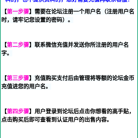
【
第一步骤
】需要在论坛注册一个用户名（注册用户名
时，请牢记您设置的密码）。
【
第二步骤
】联系微信充值并发送你所注册的用户名
字。
【
第三步骤
】充值购买支付后由管理将等额的论坛金币
充值进您的用户名。
【
第四步骤
】用户登录到论坛后点击你想看的高手贴，
点击购买后即可查看到认证用户的出售内容。