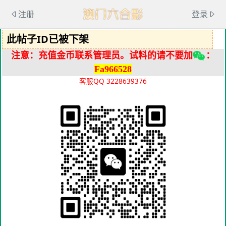
注册
登录
此帖子ID已被下架
注意：充值金币联系管理员。试料的请不要加
：
Fa966528
客服QQ 3228639376