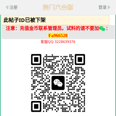
注册
登录
此帖子ID已被下架
注意：充值金币联系管理员。试料的请不要加
：
Fa966528
客服QQ 3228639376