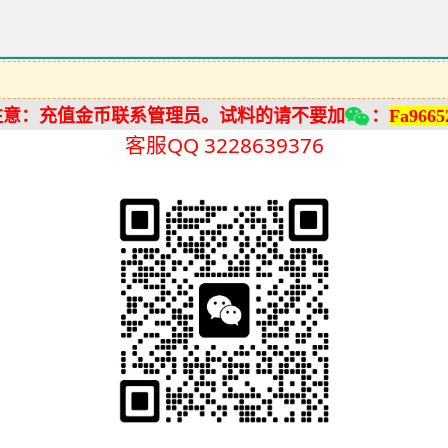
注意：充值金币联系管理员。试料的请不要加
：
Fa9665
客服QQ 3228639376