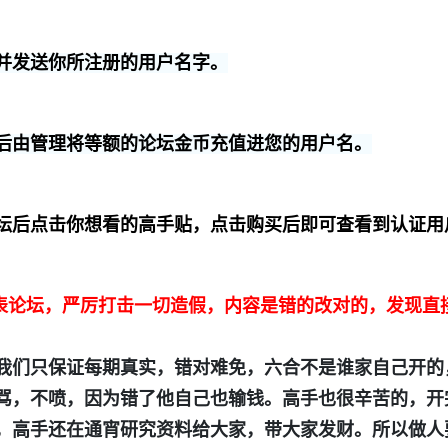
并发送你所注册的用户名字。
后由管理将等额的论坛金币充值进您的用户名。
坛后点击你想看的高手贴，点击购买后即可查看到认证用
表论坛，严厉打击一切造假，内容是错的改对的，发现直
我们只保证每期真实，错对难免，六合不是谁家自己开的
骂，不喷，因为错了他自己也输钱。高手也很辛苦的，开
，高手还在通宵研究资料给大家，带大家发财。所以做人