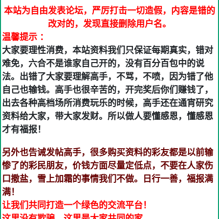
本站为自由发表论坛，严厉打击一切造假，内容是错的
改对的，发现直接删除用户名。
温馨提示 ：
大家要理性消费，本站资料我们只保证每期真实，错对
难免，六合不是谁家自己开的，没有百分百包中的说
法。出错了大家要理解高手，不骂，不喷，因为错了他
自己也输钱。高手也很辛苦的，开完奖后你们赚钱了，
出去各种高档场所消费玩乐的时候，高手还在通宵研究
资料给大家，带大家发财。所以做人要懂感恩，懂感恩
才有福报！
另外也告诫发帖高手，很多购买资料的彩友都是以前输
惨了的彩民朋友，价钱方面尽量定低点，不要在人家伤
口撒盐，雪上加霜的事情我们不做。日行一善，福报满
满！
让我们共同打造一个绿色的交流平台！
这里没有欺骗，这里是大家共同的家，