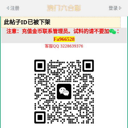
注册
登录
此帖子ID已被下架
注意：充值金币联系管理员。试料的请不要加
：
Fa966528
客服QQ 3228639376