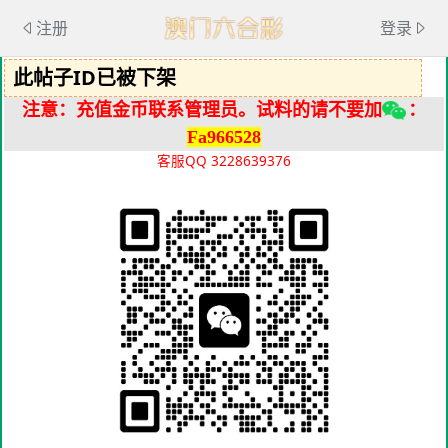
注册
登录
此帖子ID已被下架
注意：充值金币联系管理员。试料的请不要加
：
Fa966528
客服QQ 3228639376