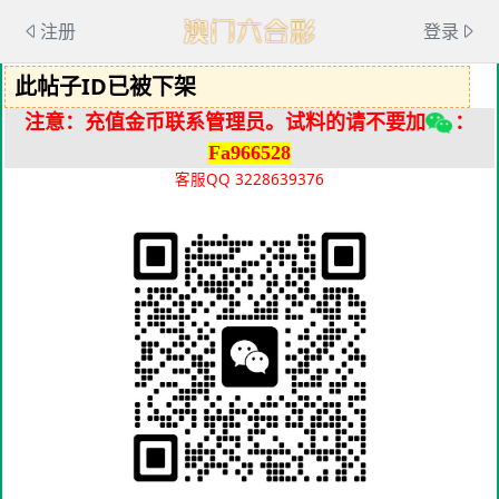
注册
登录
此帖子ID已被下架
注意：充值金币联系管理员。试料的请不要加
：
Fa966528
客服QQ 3228639376