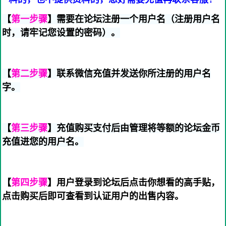
【
第一步骤
】需要在论坛注册一个用户名（注册用户名
时，请牢记您设置的密码）。
【
第二步骤
】联系微信充值并发送你所注册的用户名
字。
【
第三步骤
】充值购买支付后由管理将等额的论坛金币
充值进您的用户名。
【
第四步骤
】用户登录到论坛后点击你想看的高手贴，
点击购买后即可查看到认证用户的出售内容。