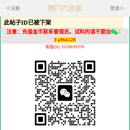
注册
登录
此帖子ID已被下架
注意：充值金币联系管理员。试料的请不要加
：
Fa966528
客服QQ 3228639376