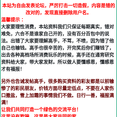
本站为自由发表论坛，严厉打击一切造假，内容是错的
改对的，发现直接删除用户名。
温馨提示 ：
大家要理性消费，本站资料我们只保证每期真实，错对
难免，六合不是谁家自己开的，没有百分百包中的说
法。出错了大家要理解高手，不骂，不喷，因为错了他
自己也输钱。高手也很辛苦的，开完奖后你们赚钱了，
出去各种高档场所消费玩乐的时候，高手还在通宵研究
资料给大家，带大家发财。所以做人要懂感恩，懂感恩
才有福报！
另外也告诫发帖高手，很多购买资料的彩友都是以前输
惨了的彩民朋友，价钱方面尽量定低点，不要在人家伤
口撒盐，雪上加霜的事情我们不做。日行一善，福报满
满！
让我们共同打造一个绿色的交流平台！
这里没有欺骗，这里是大家共同的家，