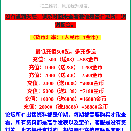
如有遇到失联，请及时回来查看微信是否有更新！谢
谢配合。
（货币汇率：1人民币=1金币）
最低充值500起，多充多送
充值：500（送88）=588金币
充值：1000（送288）=1288金币
充值：2000（送588）=2588金币
充值：3000（送1088）=4088金币
充值：5000（送2188）=7188金币
充值：10000（送6888）=16888金币
充值：20000（送18888）=38888金币
论坛所有出售资料都是单期，每期都需要购买才能查
看，所有资料都是高手发表以及定价，客服是没有资
料的，也不提供资料的，想好需要充值再联系客服！