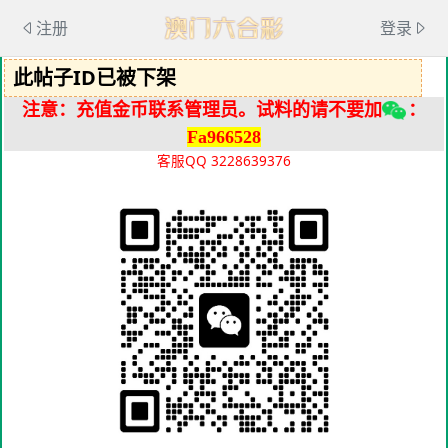
注册
登录
此帖子ID已被下架
注意：充值金币联系管理员。试料的请不要加
：
Fa966528
客服QQ 3228639376