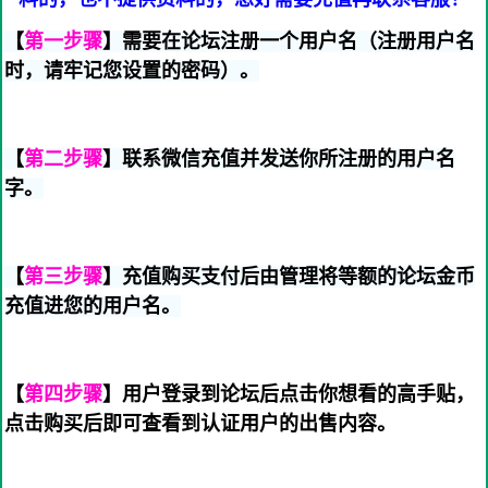
【
第一步骤
】需要在论坛注册一个用户名（注册用户名
时，请牢记您设置的密码）。
【
第二步骤
】联系微信充值并发送你所注册的用户名
字。
【
第三步骤
】充值购买支付后由管理将等额的论坛金币
充值进您的用户名。
【
第四步骤
】用户登录到论坛后点击你想看的高手贴，
点击购买后即可查看到认证用户的出售内容。